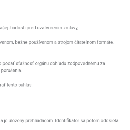
vašej žiadosti pred uzatvorením zmluvy,
ovanom, bežne používanom a strojom čitateľnom formáte.
ávo podať sťažnosť orgánu dohľadu zodpovednému za
 porušenia.
ať tento súhlas.
 a je uložený prehliadačom. Identifikátor sa potom odosiela