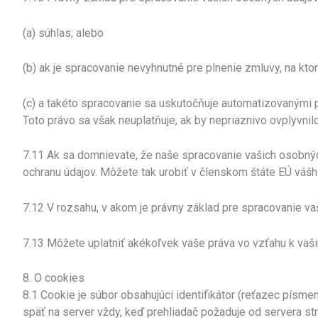
(a) súhlas; alebo
(b) ak je spracovanie nevyhnutné pre plnenie zmluvy, na kto
(c) a takéto spracovanie sa uskutočňuje automatizovanými 
Toto právo sa však neuplatňuje, ak by nepriaznivo ovplyvnil
7.11 Ak sa domnievate, že naše spracovanie vašich osobn
ochranu údajov. Môžete tak urobiť v členskom štáte EÚ váš
7.12 V rozsahu, v akom je právny základ pre spracovanie v
7.13 Môžete uplatniť akékoľvek vaše práva vo vzťahu k v
8. O cookies
8.1 Cookie je súbor obsahujúci identifikátor (reťazec písme
späť na server vždy, keď prehliadač požaduje od servera str