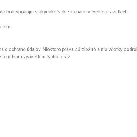
 ste boli spokojní s akýmikoľvek zmenami v týchto pravidlách.
ilom.
na o ochrane údajov. Niektoré práva sú zložité a nie všetky podro
 o úplnom vysvetlení týchto práv.