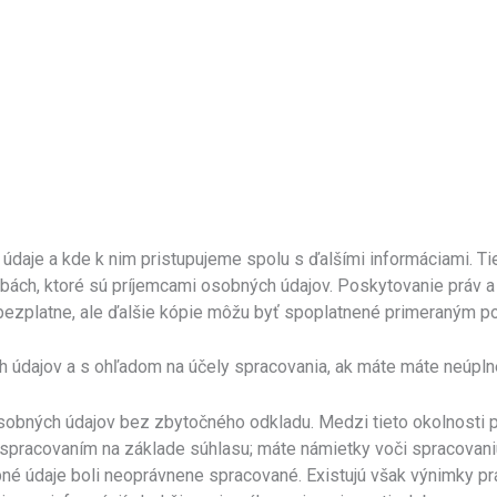
daje a kde k nim pristupujeme spolu s ďalšími informáciami. Ti
bách, ktoré sú príjemcami osobných údajov. Poskytovanie práv 
bezplatne, ale ďalšie kópie môžu byť spoplatnené primeraným p
 údajov a s ohľadom na účely spracovania, ak máte máte neúpln
obných údajov bez zbytočného odkladu. Medzi tieto okolnosti pat
pracovaním na základe súhlasu; máte námietky voči spracovaniu 
bné údaje boli neoprávnene spracované. Existujú však výnimky pr