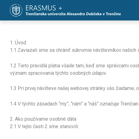
Preskočiť
na
obsah
1. Úvod
1.1 Zaviazali sme sa chrániť súkromie návštevníkov našich s
1.2 Tieto pravidlá platia všade tam, keď sme správcami oso
význam spracovania týchto osobných údajov.
1.3 Pri prvej návšteve našej webovej stránky vás žiadame, 
1.4 V týchto zásadach “my”, “nám” a “náš” označuje Trenčia
2. Ako používame osobné dáta
2.1 V tejto časti 2 sme stanovili: