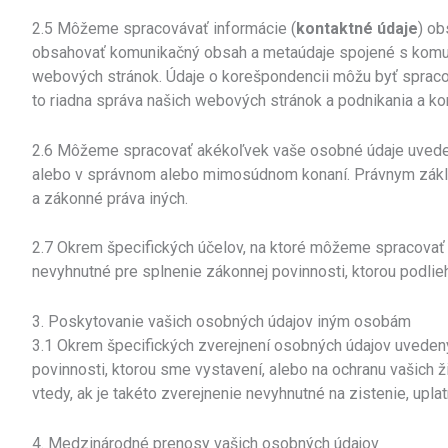
2.5 Môžeme spracovávať informácie (
kontaktné údaje
) ob
obsahovať komunikačný obsah a metaúdaje spojené s komun
webových stránok. Údaje o korešpondencii môžu byť spraco
to riadna správa našich webových stránok a podnikania a ko
2.6 Môžeme spracovať akékoľvek vaše osobné údaje uvedené 
alebo v správnom alebo mimosúdnom konaní. Právnym základ
a zákonné práva iných.
2.7 Okrem špecifických účelov, na ktoré môžeme spracovať 
nevyhnutné pre splnenie zákonnej povinnosti, ktorou podlie
3. Poskytovanie vašich osobných údajov iným osobám
3.1 Okrem špecifických zverejnení osobných údajov uvedenýc
povinnosti, ktorou sme vystavení, alebo na ochranu vašich 
vtedy, ak je takéto zverejnenie nevyhnutné na zistenie, up
4. Medzinárodné prenosy vašich osobných údajov