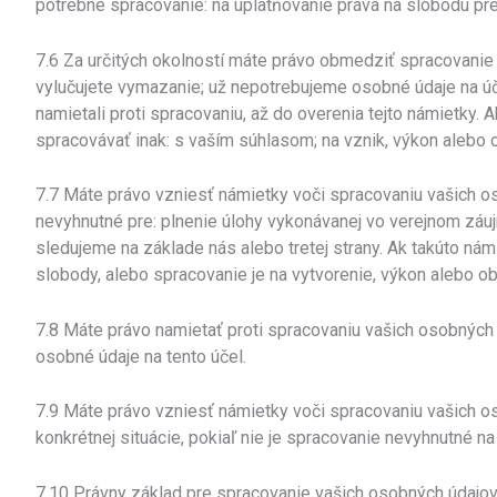
potrebné spracovanie: na uplatňovanie práva na slobodu prej
7.6 Za určitých okolností máte právo obmedziť spracovanie
vylučujete vymazanie; už nepotrebujeme osobné údaje na úče
namietali proti spracovaniu, až do overenia tejto námietk
spracovávať inak: s vaším súhlasom; na vznik, výkon alebo 
7.7 Máte právo vzniesť námietky voči spracovaniu vašich os
nevyhnutné pre: plnenie úlohy vykonávanej vo verejnom záu
sledujeme na základe nás alebo tretej strany. Ak takúto n
slobody, alebo spracovanie je na vytvorenie, výkon alebo 
7.8 Máte právo namietať proti spracovaniu vašich osobných 
osobné údaje na tento účel.
7.9 Máte právo vzniesť námietky voči spracovaniu vašich os
konkrétnej situácie, pokiaľ nie je spracovanie nevyhnutné 
7.10 Právny základ pre spracovanie vašich osobných údajov 