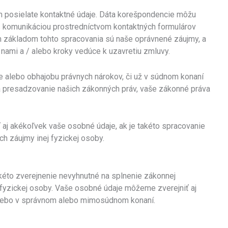
ám posielate kontaktné údaje. Dáta korešpondencie môžu
 komunikáciou prostredníctvom kontaktných formulárov
 základom tohto spracovania sú naše oprávnené záujmy, a
nami a / alebo kroky vedúce k uzavretiu zmluvy.
e alebo obhajobu právnych nárokov, či už v súdnom konaní
 presadzovanie našich zákonných práv, vaše zákonné práva
aj akékoľvek vaše osobné údaje, ak je takéto spracovanie
h záujmy inej fyzickej osoby.
akéto zverejnenie nevyhnutné na splnenie zákonnej
j fyzickej osoby. Vaše osobné údaje môžeme zverejniť aj
í alebo v správnom alebo mimosúdnom konaní.