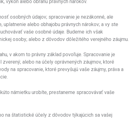
nik, výkon alebo obranu právnych nárokov.
nosť osobných údajov; spracovanie je nezákonné, ale
, uplatnenie alebo obhajobu právnych nárokov; a vy ste
j uchovávať vaše osobné údaje. Budeme ich však
vnickej osoby; alebo z dôvodov dôležitého verejného záujmu.
ahu, v akom to právny základ povoľuje. Spracovanie je
l zverený; alebo na účely oprávnených záujmov, ktoré
ody na spracovanie, ktoré prevyšujú vaše záujmy, práva a
cie.
takúto námietku urobíte, prestaneme spracovávať vaše
 na štatistické účely z dôvodov týkajúcich sa vašej