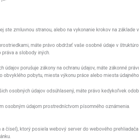
rej ste zmluvnou stranou, alebo na vykonanie krokov na základe 
prostriedkami, máte právo obdržať vaše osobné údaje v štruktúr
o práva a slobody iných.
ých údajov porušuje zákony na ochranu údajov, máte zákonné pr
ho obvyklého pobytu, miesta výkonu práce alebo miesta údajného
ašich osobných údajov odsúhlasený, máte právo kedykoľvek odobr
ašim osobným údajom prostredníctvom písomného oznámenia.
n a čísel), ktorý posiela webový server do webového prehliadača
ánku.