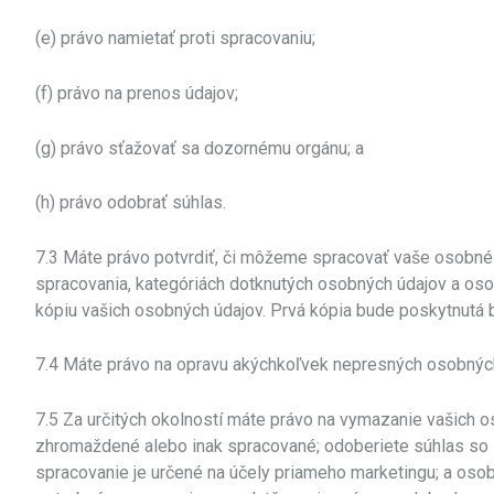
(e) právo namietať proti spracovaniu;
(f) právo na prenos údajov;
(g) právo sťažovať sa dozornému orgánu; a
(h) právo odobrať súhlas.
7.3 Máte právo potvrdiť, či môžeme spracovať vaše osobné ú
spracovania, kategóriách dotknutých osobných údajov a oso
kópiu vašich osobných údajov. Prvá kópia bude poskytnutá 
7.4 Máte právo na opravu akýchkoľvek nepresných osobných
7.5 Za určitých okolností máte právo na vymazanie vašich os
zhromaždené alebo inak spracované; odoberiete súhlas so s
spracovanie je určené na účely priameho marketingu; a oso