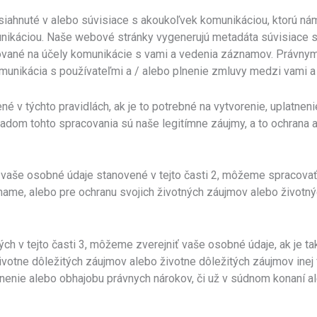
siahnuté v alebo súvisiace s akoukoľvek komunikáciou, ktorú n
ikáciou. Naše webové stránky vygenerujú metadáta súvisiace s
vané na účely komunikácie s vami a vedenia záznamov. Právnym
munikácia s používateľmi a / alebo plnenie zmluvy medzi vami a 
v týchto pravidlách, ak je to potrebné na vytvorenie, uplatneni
om tohto spracovania sú naše legitímne záujmy, a to ochrana a
vaše osobné údaje stanovené v tejto časti 2, môžeme spracovať 
hame, alebo pre ochranu svojich životných záujmov alebo životnýc
h v tejto časti 3, môžeme zverejniť vaše osobné údaje, ak je t
životne dôležitých záujmov alebo životne dôležitých záujmov ine
latnenie alebo obhajobu právnych nárokov, či už v súdnom konan