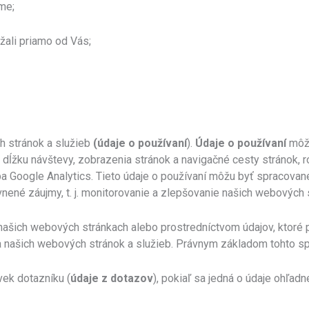
me;
ržali priamo od Vás;
h stránok a služieb
(údaje o používaní
).
Údaje o používaní
môžu
 dĺžku návštevy, zobrazenia stránok a navigačné cesty stránok, r
žba Google Analytics. Tieto údaje o používaní môžu byť spracovan
ené záujmy, t. j. monitorovanie a zlepšovanie našich webových s
ašich webových stránkach alebo prostredníctvom údajov, ktoré po
a našich webových stránok a služieb. Právnym základom tohto sp
ek dotazníku (
údaje z dotazov
), pokiaľ sa jedná o údaje ohľad