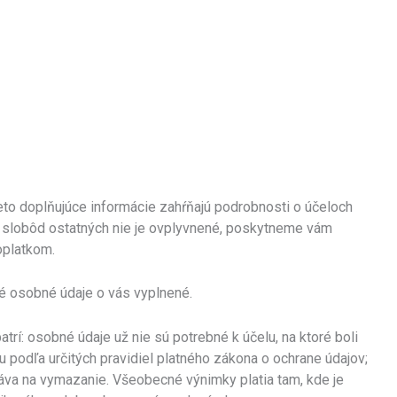
eto doplňujúce informácie zahŕňajú podrobnosti o účeloch
a slobôd ostatných nie je ovplyvnené, poskytneme vám
oplatkom.
é osobné údaje o vás vyplnené.
rí: osobné údaje už nie sú potrebné k účelu, na ktoré boli
podľa určitých pravidiel platného zákona o ochrane údajov;
áva na vymazanie. Všeobecné výnimky platia tam, kde je