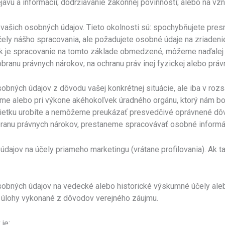
avu a informácií; dodržiavanie zákonnej povinnosti; alebo na vz
 vašich osobných údajov. Tieto okolnosti sú: spochybňujete pres
ly nášho spracovania, ale požadujete osobné údaje na zriadenie
y. Ak je spracovanie na tomto základe obmedzené, môžeme naďale
obranu právnych nárokov; na ochranu práv inej fyzickej alebo prá
obných údajov z dôvodu vašej konkrétnej situácie, ale iba v rozs
jme alebo pri výkone akéhokoľvek úradného orgánu, ktorý nám bo
ámietku urobíte a nemôžeme preukázať presvedčivé oprávnené dôv
obranu právnych nárokov, prestaneme spracovávať osobné informá
údajov na účely priameho marketingu (vrátane profilovania). Ak 
obných údajov na vedecké alebo historické výskumné účely alebo
na úlohy vykonané z dôvodov verejného záujmu.
je: