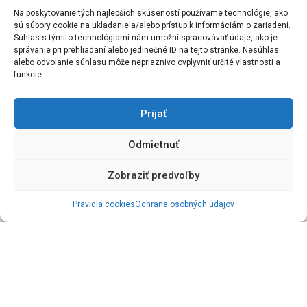
Na poskytovanie tých najlepších skúseností používame technológie, ako
sú súbory cookie na ukladanie a/alebo prístup k informáciám o zariadení.
Súhlas s týmito technológiami nám umožní spracovávať údaje, ako je
správanie pri prehliadaní alebo jedinečné ID na tejto stránke. Nesúhlas
alebo odvolanie súhlasu môže nepriaznivo ovplyvniť určité vlastnosti a
funkcie.
Prijať
Odmietnuť
Čo je
ERASMUS+?
Zobraziť predvoľby
Erasmus+
je nový program EÚ v oblasti vzdelávania, odbornej
prípravy, mládeže a športu.
Trenčianska univerzita Alexandra
Pravidlá cookies
Ochrana osobných údajov
Dubčeka v Trenčíne (SK TRENCIN) získala Erasmus Charter
for Higher Education
na roky 2021-2027 – 101013625 .
Na TnUAD sa program Erasmus+ realizuje prostredníctvom
mobility študentov a mobility učiteľov a pracovníkov vysokej
školy.
V rámci mobility študentov ide o pobyty za účelom štúdia
a študentské stáže v podnikoch či iných organizáciách. Mobilita