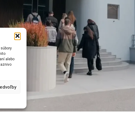
 súbory
mito
aní alebo
iaznivo
redvoľby