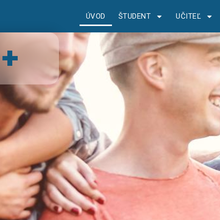
ÚVOD
ŠTUDENT
UČITEĽ
+