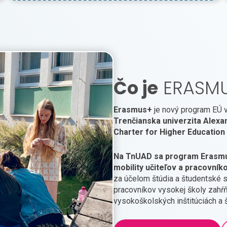
Čo je
ERASM
Erasmus+
je nový program EÚ v 
Trenčianska univerzita Alexa
Charter for Higher Education
Na TnUAD sa program Erasmus
mobility učiteľov a pracovník
za účelom štúdia a študentské st
pracovníkov vysokej školy zahŕ
vysokoškolských inštitúciách a 