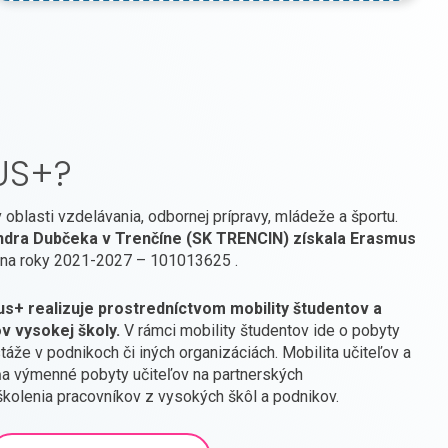
US+?
oblasti vzdelávania, odbornej prípravy, mládeže a športu.
ndra Dubčeka v Trenčíne (SK TRENCIN) získala Erasmus
na roky 2021-2027 – 101013625 .
+ realizuje prostredníctvom mobility študentov a
ov vysokej školy.
V rámci mobility študentov ide o pobyty
áže v podnikoch či iných organizáciách. Mobilita učiteľov a
ňa výmenné pobyty učiteľov na partnerských
školenia pracovníkov z vysokých škôl a podnikov.