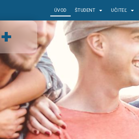
ÚVOD
ŠTUDENT
UČITEĽ
+