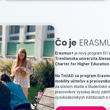
Čo je
ERASM
Erasmus+
je nový program EÚ v 
Trenčianska univerzita Alexa
Charter for Higher Education
Na TnUAD sa program Erasmus
mobility učiteľov a pracovník
za účelom štúdia a študentské st
pracovníkov vysokej školy zahŕ
vysokoškolských inštitúciách a 