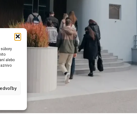
 súbory
mito
aní alebo
iaznivo
redvoľby