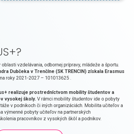
US+?
oblasti vzdelávania, odbornej prípravy, mládeže a športu.
ndra Dubčeka v Trenčíne (SK TRENCIN) získala Erasmus
na roky 2021-2027 – 101013625 .
+ realizuje prostredníctvom mobility študentov a
ov vysokej školy.
V rámci mobility študentov ide o pobyty
áže v podnikoch či iných organizáciách. Mobilita učiteľov a
ňa výmenné pobyty učiteľov na partnerských
školenia pracovníkov z vysokých škôl a podnikov.