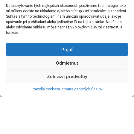
Na poskytovanie tých najlepších skúseností používame technológie, ako
sú súbory cookie na ukladanie a/alebo prístup k informáciám o zariadení.
Súhlas s týmito technológiami nám umožní spracovávať údaje, ako je
správanie pri prehliadaní alebo jedinečné ID na tejto stránke. Nesúhlas
alebo odvolanie súhlasu môže nepriaznivo ovplyvniť určité vlastnosti a
funkcie.
Prijať
Odmietnuť
Čo je
ERASMUS+?
Zobraziť predvoľby
Erasmus+
je nový program EÚ v oblasti vzdelávania, odbornej
prípravy, mládeže a športu.
Trenčianska univerzita Alexandra
Pravidlá cookies
Ochrana osobných údajov
Dubčeka v Trenčíne (SK TRENCIN) získala Erasmus Charter
for Higher Education
na roky 2021-2027 – 101013625 .
Na TnUAD sa program Erasmus+ realizuje prostredníctvom
mobility študentov a mobility učiteľov a pracovníkov vysokej
školy.
V rámci mobility študentov ide o pobyty za účelom štúdia
a študentské stáže v podnikoch či iných organizáciách. Mobilita