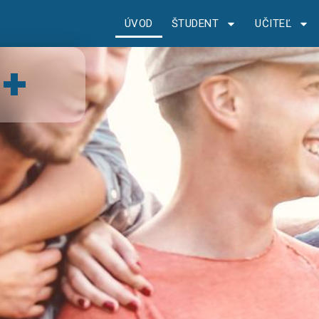
ÚVOD
ŠTUDENT
UČITEĽ
+