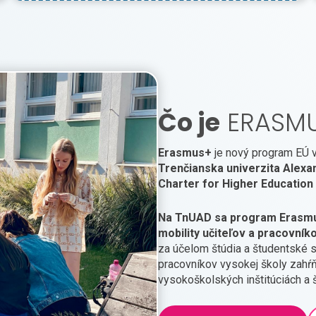
Čo je
ERASM
Erasmus+
je nový program EÚ v 
Trenčianska univerzita Alexa
Charter for Higher Education
Na TnUAD sa program Erasmus
mobility učiteľov a pracovník
za účelom štúdia a študentské st
pracovníkov vysokej školy zahŕ
vysokoškolských inštitúciách a 