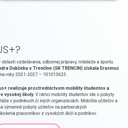
US+?
oblasti vzdelávania, odbornej prípravy, mládeže a športu.
ndra Dubčeka v Trenčíne (SK TRENCIN) získala Erasmus
na roky 2021-2027 – 101013625 .
+ realizuje prostredníctvom mobility študentov a
ov vysokej školy.
V rámci mobility študentov ide o pobyty
áže v podnikoch či iných organizáciách. Mobilita učiteľov a
ňa výmenné pobyty učiteľov na partnerských
školenia pracovníkov z vysokých škôl a podnikov.