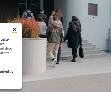
 súbory
mito
aní alebo
iaznivo
redvoľby