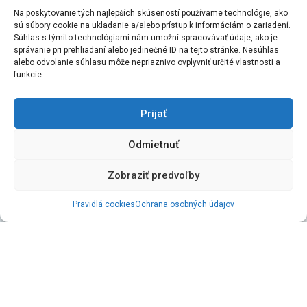
Na poskytovanie tých najlepších skúseností používame technológie, ako
sú súbory cookie na ukladanie a/alebo prístup k informáciám o zariadení.
Súhlas s týmito technológiami nám umožní spracovávať údaje, ako je
správanie pri prehliadaní alebo jedinečné ID na tejto stránke. Nesúhlas
alebo odvolanie súhlasu môže nepriaznivo ovplyvniť určité vlastnosti a
funkcie.
Prijať
Odmietnuť
Čo je
ERASMUS+?
Zobraziť predvoľby
Erasmus+
je nový program EÚ v oblasti vzdelávania, odbornej
prípravy, mládeže a športu.
Trenčianska univerzita Alexandra
Pravidlá cookies
Ochrana osobných údajov
Dubčeka v Trenčíne (SK TRENCIN) získala Erasmus Charter
for Higher Education
na roky 2021-2027 – 101013625 .
Na TnUAD sa program Erasmus+ realizuje prostredníctvom
mobility študentov a mobility učiteľov a pracovníkov vysokej
školy.
V rámci mobility študentov ide o pobyty za účelom štúdia
a študentské stáže v podnikoch či iných organizáciách. Mobilita